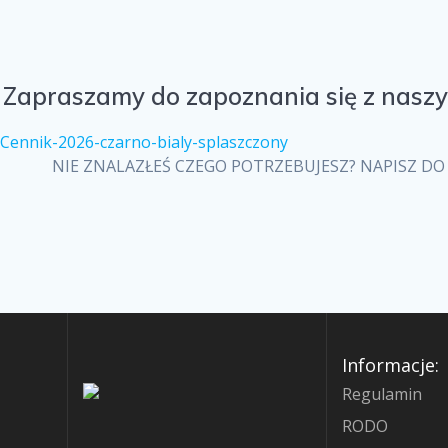
Zapraszamy do zapoznania się z naszym
Cennik-2026-czarno-bialy-splaszczony
NIE ZNALAZŁEŚ CZEGO POTRZEBUJESZ? NAPISZ DO 
Informacje:
Regulamin
RODO