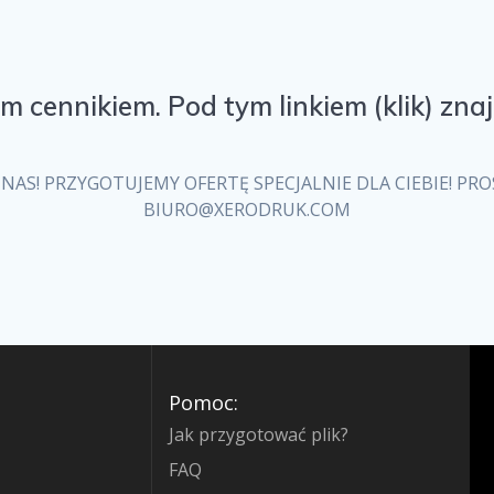
 cennikiem. Pod tym linkiem (
klik
) zna
NAS! PRZYGOTUJEMY OFERTĘ SPECJALNIE DLA CIEBIE! PR
BIURO@XERODRUK.COM
Pomoc:
Jak przygotować plik?
FAQ