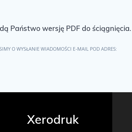
jdą Państwo wersję PDF do ściągnięcia.
OSIMY O WYSŁANIE WIADOMOŚCI E-MAIL POD ADRES:
Xerodruk