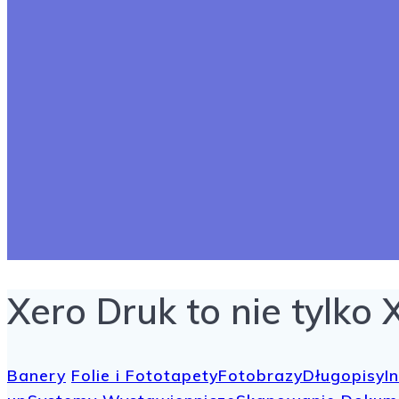
Xero Druk to nie tylko
Banery
Folie i Fototapety
Fotobrazy
Długopisy
I