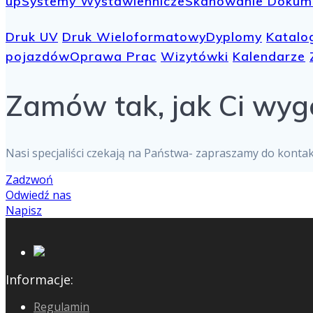
up
Systemy Wystawiennicze
Skanowanie Dokum
Druk UV
Druk Wieloformatowy
Dyplomy
Katalo
pojazdów
Oprawa Prac
Wizytówki
Kalendarze
Zamów tak, jak Ci wyg
Nasi specjaliści czekają na Państwa- zapraszamy do konta
Zadzwoń
Odwiedź nas
Napisz
Informacje:
Regulamin