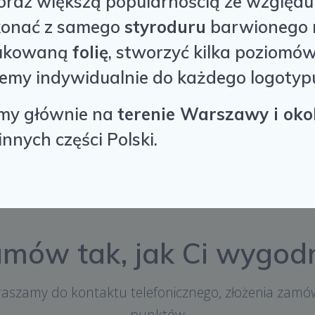
 coraz większą popularnością ze względ
konać z samego
styroduru
barwionego 
rukowaną
folię
, stworzyć kilka poziomó
jemy indywidualnie do każdego logotyp
emy głównie na
terenie Warszawy i okol
nnych części Polski.
mów tak, jak Ci wygod
praszamy do kontaktu telefonicznego, złożenia zamów
punktów