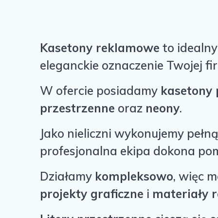
Kasetony reklamowe
to idealn
eleganckie oznaczenie Twojej fi
W ofercie posiadamy
kasetony 
przestrzenne
oraz
neony
.
Jako nieliczni wykonujemy pełn
profesjonalna ekipa dokona po
Działamy
kompleksowo
, więc 
projekty graficzne
i
materiały 