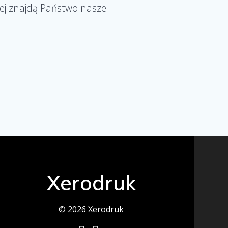
żej znajdą Państwo nasze
Xerodruk
© 2026 Xerodruk