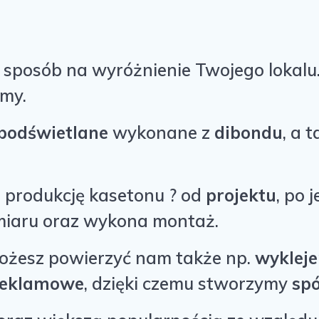
y sposób na wyróżnienie Twojego lokal
rmy.
podświetlane
wykonane z
dibondu
, a 
ą produkcję kasetonu ? od
projektu
, po 
miaru oraz wykona montaż.
możesz powierzyć nam także np.
wykleje
reklamowe
, dzięki czemu stworzymy
sp