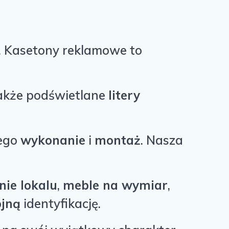
u. Kasetony reklamowe to
także podświetlane
litery
jego
wykonanie
i
montaż
. Nasza
nie lokalu
,
meble na wymiar
,
ójną
identyfikację.