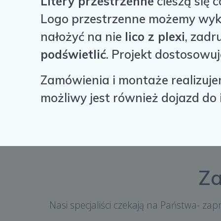
Litery przestrzenne
c
ieszą się
Logo przestrzenne możemy wy
nałożyć na nie
lico z plexi
, zad
podświetlić
. Projekt dostosowu
Zamówienia i montaże realizuj
możliwy jest również dojazd do i
Za
Nasi specjaliści czekają na Państwa- za