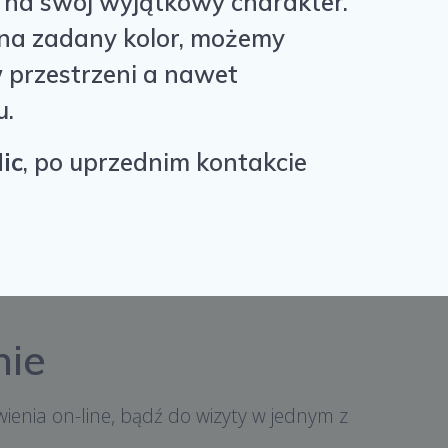
u na swój wyjątkowy charakter.
na zadany kolor, możemy
w przestrzeni a nawet
u.
ic
, po uprzednim kontakcie
nie
ienia on-line, bądź do wizyty w jednym z